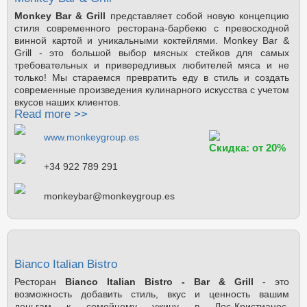
Monkey Bar & Grill
представляет собой новую концепцию
стиля современного ресторана-барбекю с превосходной
винной картой и уникальными коктейлями. Monkey Bar &
Grill - это большой выбор мясных стейков для самых
требовательных и привередливых любителей мяса и не
только! Мы стараемся превратить еду в стиль и создать
современные произведения кулинарного искусства с учетом
вкусов наших клиентов.
Read more >>
www.monkeygroup.es
Скидка: от 20%
+34 922 789 291
monkeybar@monkeygroup.es
Bianco Italian Bistro
Ресторан
Bianco Italian Bistro - Bar & Grill
- это
возможность добавить стиль, вкус и ценность вашим
деньгам к семейному ужину в Лос-Кристианос.