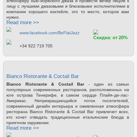
атмосферу нью-йоркского джаза и провести вечер лицом к
лицу с лучшими джазовыми и блюзовыми исполнителями в
компании хорошего коктейля, это то место, которое вам
нужно.
Read more >>
www.facebook.com/BeFlatJazz
Скидка: от 20%
+34 922 719 705
Bianco Ristorante & Coctail Bar
Bianco Ristorante & Coctail Bar
- один из самых
популярных современных ресторанов, расположенных на
юге острова Тенерифе, в самом сердце Плайя-де-лас-
Америкас. Непрекращающийся поток посетителей,
современный дизайн интерьера и оживленная атмосфера
ресторана Bianco Ristorante & Coctail Bar привлечет всех,
кто хочет отведать традиционные итальянские блюда в
приятном окружении.
Read more >>