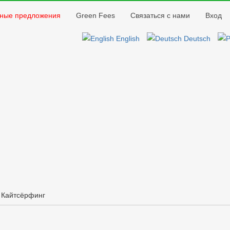
Jump to navigation
ные предложения
Green Fees
Связаться с нами
Вход
English
Deutsch
Кайтсёрфинг